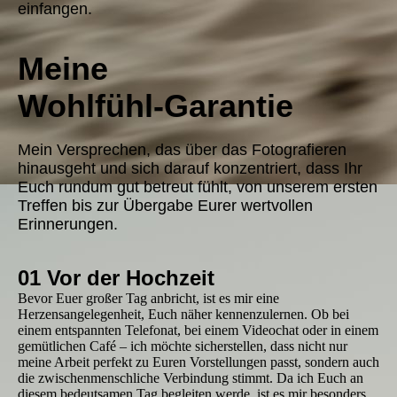
einfangen.
Meine
Wohlfühl-Garantie
Mein Versprechen, das über das Fotografieren
hinausgeht und sich darauf konzentriert, dass Ihr
Euch rundum gut betreut fühlt, von unserem ersten
Treffen bis zur Übergabe Eurer wertvollen
Erinnerungen
.
01 Vor der Hochzeit
Bevor Euer großer Tag anbricht, ist es mir eine
Herzensangelegenheit, Euch näher kennenzulernen. Ob bei
einem entspannten Telefonat, bei einem Videochat oder in einem
gemütlichen Café – ich möchte sicherstellen, dass nicht nur
meine Arbeit perfekt zu Euren Vorstellungen passt, sondern auch
die zwischenmenschliche Verbindung stimmt. Da ich Euch an
diesem bedeutsamen Tag begleiten werde, ist es mir besonders